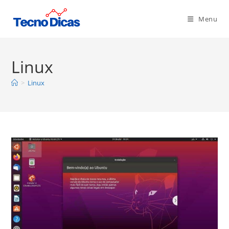
Ir
para
Menu
o
conteúdo
Linux
>
Linux