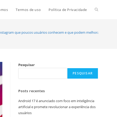
Alternar
omos
Termos de uso
Política de Privacidade
pesquisa
Instagram que poucos usuários conhecem e que podem melhorar sua experi
do
Pesquisar
site
PESQUISAR
Posts recentes
Android 17 é anunciado com foco em inteligência
artificial e promete revolucionar a experiência dos
usuários