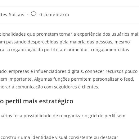
ria
Comentários
des Sociais
0 comentário
do
post:
cionalidades que prometem tornar a experiência dos usuários mai
bam passando despercebidas pela maioria das pessoas, mesmo
orar a organização do perfil e até aumentar o engajamento das
do, empresas e influenciadores digitais, conhecer recursos pouco
em importante. Algumas funções permitem personalizar o feed,
horar a comunicação com seguidores e clientes.
 perfil mais estratégico
ios foi a possibilidade de reorganizar o grid do perfil sem
construir uma identidade visual consistente ou destacar