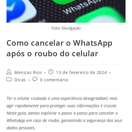
Foto: Divulgação
Como cancelar o WhatsApp
após o roubo do celular
Autor
Post
Messias Rios
13 de fevereiro de 2024
do
publicado:
Categoria
Comentários
Dicas
0 comentário
post:
do
do
post:
post:
Ter o celular roubado é uma experiência desagradável, mas
agir rapidamente para proteger suas informações é crucial.
Neste guia, vamos explorar o passo a passo para cancelar o
WhatsApp em caso de roubo, garantindo a segurança dos seus
dados pessoais.