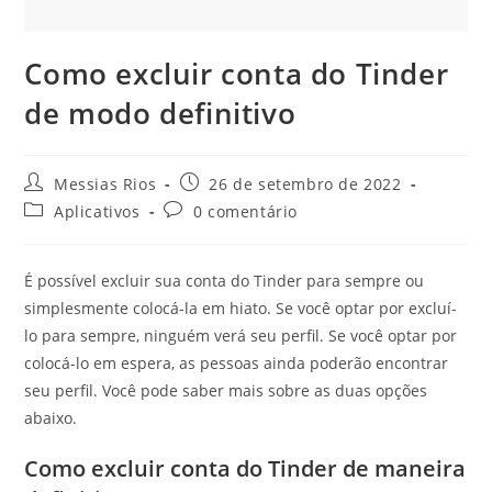
Como excluir conta do Tinder
de modo definitivo
Autor
Post
Messias Rios
26 de setembro de 2022
do
publicado:
Categoria
Comentários
Aplicativos
0 comentário
post:
do
do
post:
post:
É possível excluir sua conta do Tinder para sempre ou
simplesmente colocá-la em hiato. Se você optar por excluí-
lo para sempre, ninguém verá seu perfil. Se você optar por
colocá-lo em espera, as pessoas ainda poderão encontrar
seu perfil. Você pode saber mais sobre as duas opções
abaixo.
Como excluir conta do Tinder de maneira