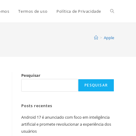
Alternar
omos
Termos de uso
Política de Privacidade
pesquisa
>
Apple
do
Pesquisar
site
PESQUISAR
a
Posts recentes
Android 17 é anunciado com foco em inteligência
artificial e promete revolucionar a experiência dos
usuários