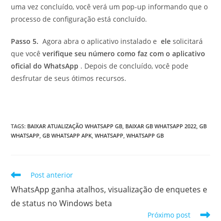
uma vez concluído, você verá um pop-up informando que o
processo de configuração está concluído.
Passo 5.
Agora abra o aplicativo instalado e
ele
solicitará
que você
verifique seu número como faz com o aplicativo
oficial do WhatsApp
. Depois de concluído, você pode
desfrutar de seus ótimos recursos.
TAGS
:
BAIXAR ATUALIZAÇÃO WHATSAPP GB
,
BAIXAR GB WHATSAPP 2022
,
GB
WHATSAPP
,
GB WHATSAPP APK
,
WHATSAPP
,
WHATSAPP GB
Leia
Post anterior
mais
WhatsApp ganha atalhos, visualização de enquetes e
artigos
de status no Windows beta
Próximo post