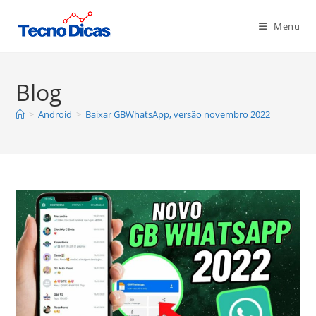
Ir
para
Menu
o
conteúdo
Blog
>
Android
>
Baixar GBWhatsApp, versão novembro 2022