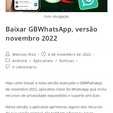
Foto: divulgação
Baixar GBWhatsApp, versão
novembro 2022
Autor
Post
Messias Rios
4 de novembro de 2022
do
publicado:
Categoria
Android
/
Aplicativos
/
Notícias
post:
do
Comentários
0 comentário
post:
do
post:
Veja como baixar a nova versão avançada o GBWhatsApp,
de novembro 2022, aplicativo clone do WhatsApp que inclui
recursos de privacidade expandidos e suporte anti-ban.
Nesta versão, o aplicativo aprimorou alguns dos recursos