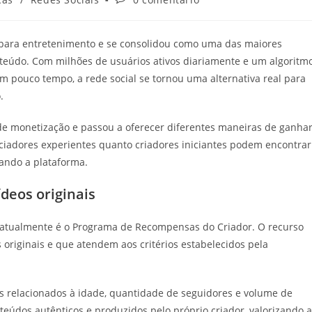
do
post:
a para entretenimento e se consolidou como uma das maiores
teúdo. Com milhões de usuários ativos diariamente e um algoritm
m pouco tempo, a rede social se tornou uma alternativa real para
.
de monetização e passou a oferecer diferentes maneiras de ganha
enciadores experientes quanto criadores iniciantes podem encontrar
zando a plataforma.
deos originais
 atualmente é o Programa de Recompensas do Criador. O recurso
riginais e que atendem aos critérios estabelecidos pela
os relacionados à idade, quantidade de seguidores e volume de
nteúdos autênticos e produzidos pelo próprio criador, valorizando a