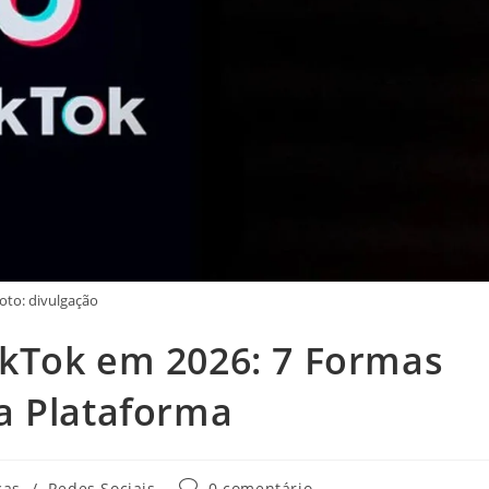
oto: divulgação
kTok em 2026: 7 Formas
a Plataforma
ria
Comentários
cas
/
Redes Sociais
0 comentário