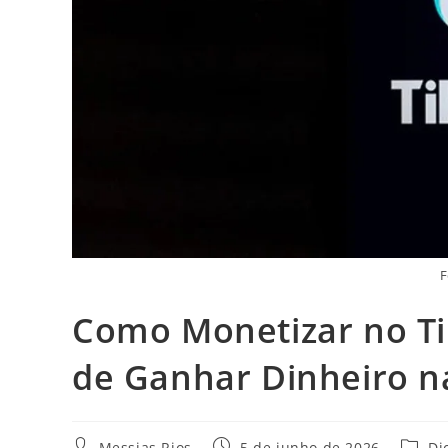
F
Como Monetizar no Ti
de Ganhar Dinheiro n
Autor
Post
Catego
Messias Rios
5 de junho de 2026
Di