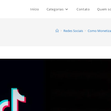
Início
Categorias
Contato
Quem s
>
Redes Sociais
>
Como Monetizar