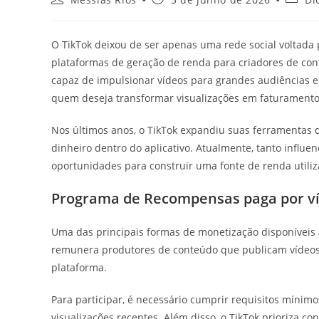
do
publicado:
do
post:
post:
O TikTok deixou de ser apenas uma rede social voltad
plataformas de geração de renda para criadores de con
capaz de impulsionar vídeos para grandes audiências e
quem deseja transformar visualizações em faturamento
Nos últimos anos, o TikTok expandiu suas ferramentas 
dinheiro dentro do aplicativo. Atualmente, tanto influ
oportunidades para construir uma fonte de renda utili
Programa de Recompensas paga por ví
Uma das principais formas de monetização disponíveis
remunera produtores de conteúdo que publicam vídeos o
plataforma.
Para participar, é necessário cumprir requisitos mínim
visualizações recentes. Além disso, o TikTok prioriza co