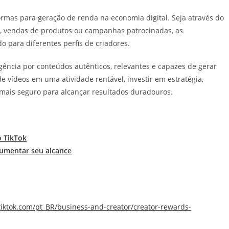
rmas para geração de renda na economia digital. Seja através do
s, vendas de produtos ou campanhas patrocinadas, as
para diferentes perfis de criadores.
ência por conteúdos autênticos, relevantes e capazes de gerar
 vídeos em uma atividade rentável, investir em estratégia,
 mais seguro para alcançar resultados duradouros.
o TikTok
umentar seu alcance
.tiktok.com/pt_BR/business-and-creator/creator-rewards-