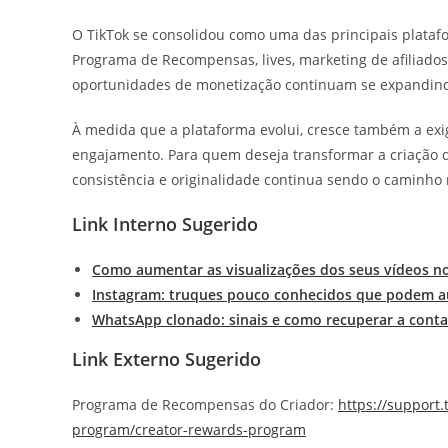
O TikTok se consolidou como uma das principais platafo
Programa de Recompensas, lives, marketing de afiliado
oportunidades de monetização continuam se expandindo 
À medida que a plataforma evolui, cresce também a exig
engajamento. Para quem deseja transformar a criação de
consistência e originalidade continua sendo o caminho
Link Interno Sugerido
Como aumentar as visualizações dos seus vídeos n
Instagram: truques pouco conhecidos que podem a
WhatsApp clonado: sinais e como recuperar a conta
Link Externo Sugerido
Programa de Recompensas do Criador:
https://support
program/creator-rewards-program