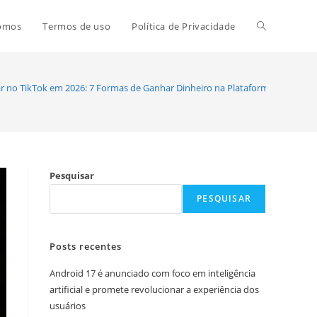
Alternar
omos
Termos de uso
Política de Privacidade
pesquisa
 no TikTok em 2026: 7 Formas de Ganhar Dinheiro na Plataforma
do
Pesquisar
site
PESQUISAR
Posts recentes
Android 17 é anunciado com foco em inteligência
artificial e promete revolucionar a experiência dos
usuários