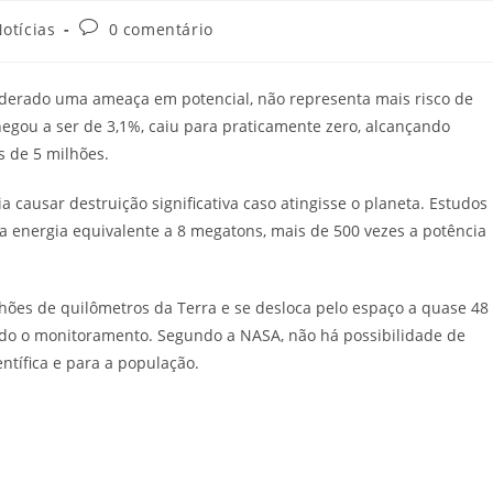
goria
Comentários
otícias
0 comentário
do
:
post:
iderado uma ameaça em potencial, não representa mais risco de
hegou a ser de 3,1%, caiu para praticamente zero, alcançando
 de 5 milhões.
 causar destruição significativa caso atingisse o planeta. Estudos
ia energia equivalente a 8 megatons, mais de 500 vezes a potência
ões de quilômetros da Terra e se desloca pelo espaço a quase 48
tando o monitoramento. Segundo a NASA, não há possibilidade de
ntífica e para a população.