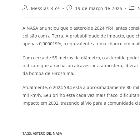
Autor
Post
Cate
Messias Rios
19 de março de 2025
N
do
publicado:
do
post:
post
A NASA anunciou que o asteroide 2024 YR4, antes cons
colisão com a Terra. A probabilidade de impacto, que c
apenas 0,000019%, o equivalente a uma chance em mais
Com cerca de 55 metros de diâmetro, o asteroide poderia
indicam que a rocha, ao atravessar a atmosfera, liberar
da bomba de Hiroshima.
Atualmente, o 2024 YR4 está a aproximadamente 80 milh
mil km/h. Seu brilho está cada vez mais fraco, dificul
impacto em 2032, trazendo alívio para a comunidade cie
TAGS
:
ASTEROIDE
,
NASA