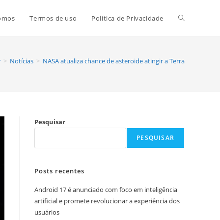
Alternar
omos
Termos de uso
Política de Privacidade
pesquisa
>
Notícias
>
NASA atualiza chance de asteroide atingir a Terra
do
Pesquisar
site
PESQUISAR
Posts recentes
Android 17 é anunciado com foco em inteligência
artificial e promete revolucionar a experiência dos
usuários