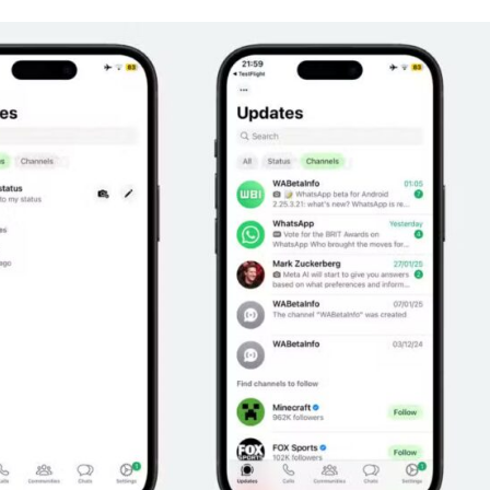
:
post: