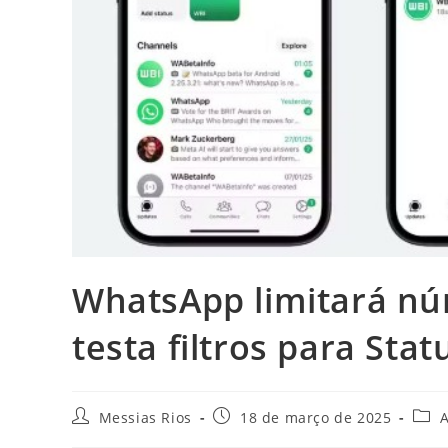
WhatsApp limitará n
testa filtros para Stat
Autor
Post
Cate
Messias Rios
18 de março de 2025
A
do
publicado:
do