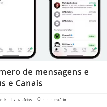
úmero de mensagens e
us e Canais
goria
Comentários
ndroid
/
Notícias
0 comentário
do