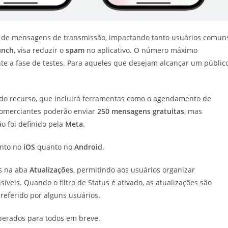
 de mensagens de transmissão, impactando tanto usuários comun
unch
, visa reduzir o
spam
no aplicativo. O número máximo
te a fase de testes. Para aqueles que desejam alcançar um públic
 do recurso, que incluirá ferramentas como o agendamento de
comerciantes poderão enviar
250 mensagens gratuitas
, mas
ão foi definido pela
Meta
.
anto no
iOS
quanto no
Android
.
os na aba
Atualizações
, permitindo aos usuários organizar
íveis. Quando o filtro de Status é ativado, as atualizações são
preferido por alguns usuários.
liberados para todos em breve.