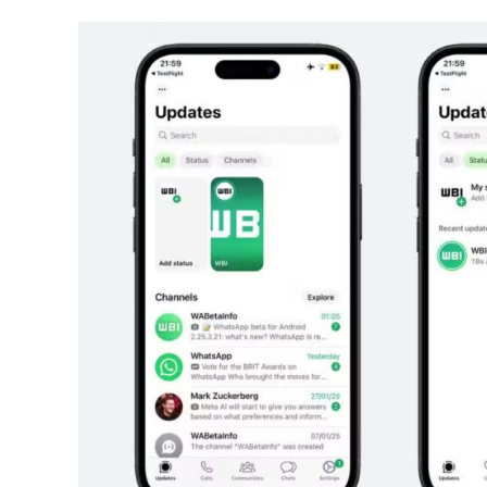
post:
post