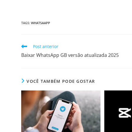
TAGS
:
WHATSAAPP
Leia
Post anterior
mais
Baixar WhatsApp GB versão atualizada 2025
artigos
VOCÊ TAMBÉM PODE GOSTAR