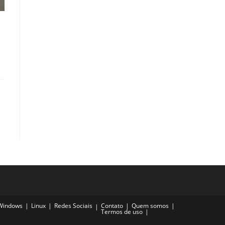
Windows
Linux
Redes Sociais
Contato
Quem somos
Termos de uso