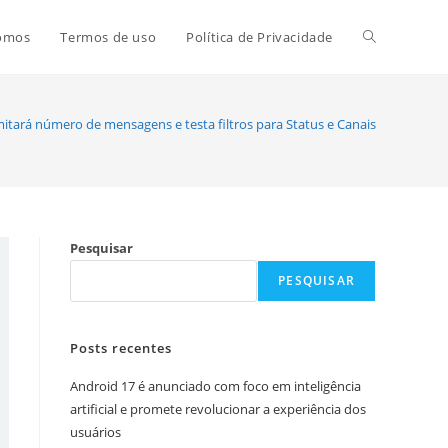
Alternar
omos
Termos de uso
Política de Privacidade
pesquisa
itará número de mensagens e testa filtros para Status e Canais
do
Pesquisar
site
PESQUISAR
Posts recentes
Android 17 é anunciado com foco em inteligência
artificial e promete revolucionar a experiência dos
usuários